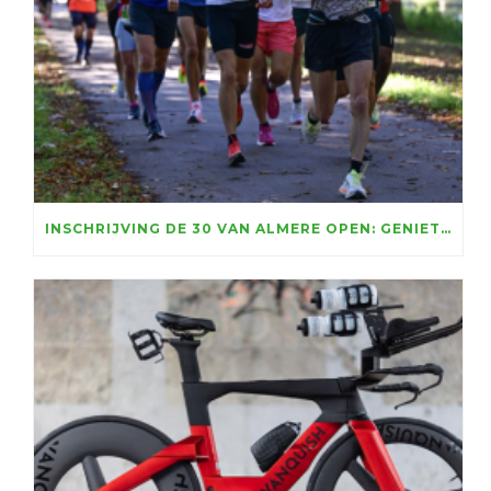
INSCHRIJVING DE 30 VAN ALMERE OPEN: GENIETEN VOOR RUIM VIJFTIENHONDERD LOPERS