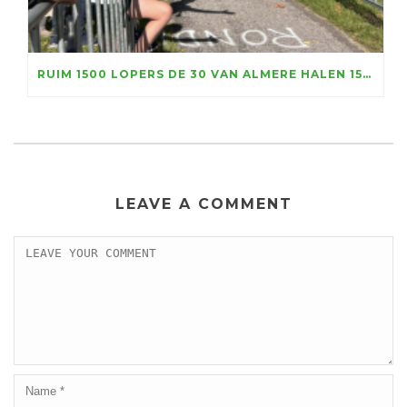
RUIM 1500 LOPERS DE 30 VAN ALMERE HALEN 156.100 EURO VOOR KIKA OP, MARATHONTOPPER LUC ESSINK WINT IN RAZENDSNELLE TIJD
LEAVE A COMMENT