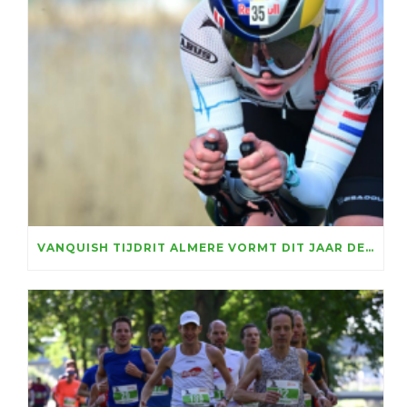
VANQUISH TIJDRIT ALMERE VORMT DIT JAAR DECOR WFN NK TIJDRIJDEN