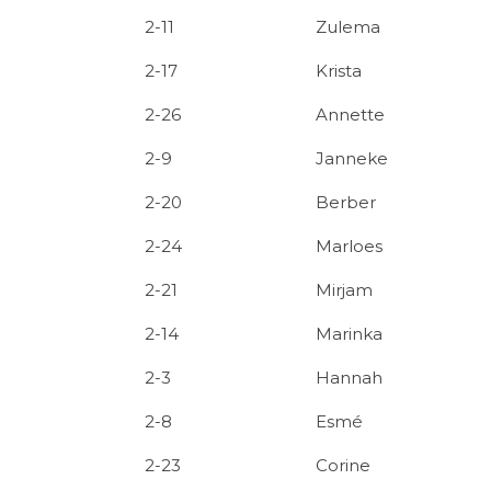
2-11
Zulema
2-17
Krista
2-26
Annette
2-9
Janneke
2-20
Berber
2-24
Marloes
2-21
Mirjam
2-14
Marinka
2-3
Hannah
2-8
Esmé
2-23
Corine