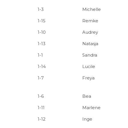
1-3
Michelle
1-15
Remke
1-10
Audrey
1-13
Natasja
1-1
Sandra
1-14
Lucile
1-7
Freya
1-6
Bea
1-11
Marlene
1-12
Inge