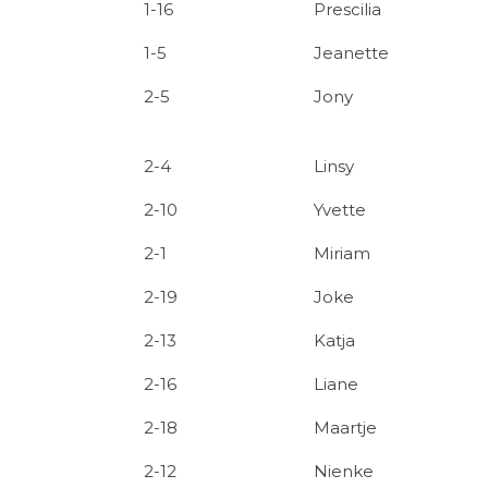
1-16
Prescilia
1-5
Jeanette
2-5
Jony
2-4
Linsy
2-10
Yvette
2-1
Miriam
2-19
Joke
2-13
Katja
2-16
Liane
2-18
Maartje
2-12
Nienke