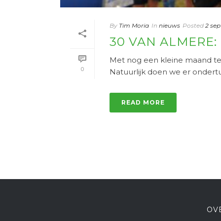
By
Tim Moria
In
nieuws
Posted
2 se
30 VAN ALMERE
Met nog een kleine maand te 
0
Natuurlijk doen we er ondertu
READ MORE
OV