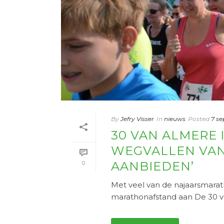
By
Jefry Visser
In
nieuws
Posted
7 s
30 VAN ALMERE
WEGVALLEN VAN
AANBIEDEN’
0
Met veel van de najaarsmarat
marathonafstand aan De 30 van