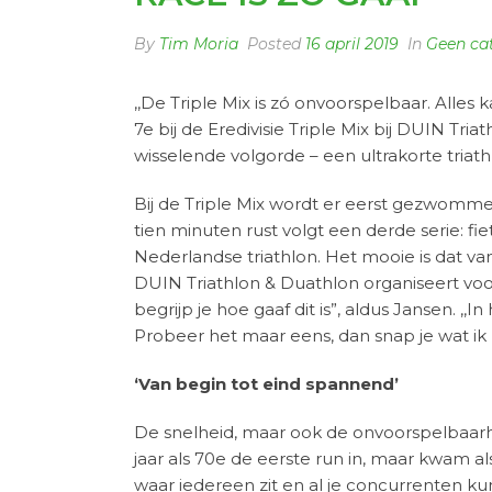
By
Tim Moria
Posted
16 april 2019
In
Geen ca
,,De Triple Mix is zó onvoorspelbaar. Alles
7e bij de Eredivisie Triple Mix bij DUIN Tri
wisselende volgorde – een ultrakorte triathlo
Bij de Triple Mix wordt er eerst gezwomm
tien minuten rust volgt een derde serie: f
Nederlandse triathlon. Het mooie is dat va
DUIN Triathlon & Duathlon organiseert voor 
begrijp je hoe gaaf dit is”, aldus Jansen. ,
Probeer het maar eens, dan snap je wat ik
‘Van begin tot eind spannend’
De snelheid, maar ook de onvoorspelbaarh
jaar als 70e de eerste run in, maar kwam a
waar iedereen zit en al je concurrenten k