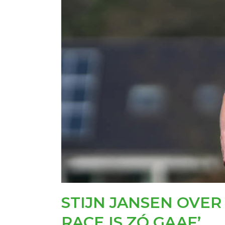
STIJN JANSEN OVER
RACE IS ZÓ GAAF’