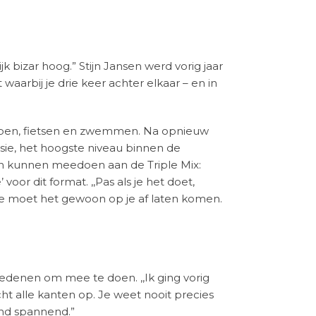
k bizar hoog.” Stijn Jansen werd vorig jaar
waarbij je drie keer achter elkaar – en in
 lopen, fietsen en zwemmen. Na opnieuw
isie, het hoogste niveau binnen de
ten kunnen meedoen aan de Triple Mix:
or dit format. ,,Pas als je het doet,
ar je moet het gewoon op je af laten komen.
edenen om mee te doen. ,,Ik ging vorig
ht alle kanten op. Je weet nooit precies
ind spannend.”