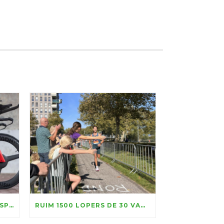
VANQUISH LANGER HOOFDSPONSOR TIJDRIT ALMERE
RUIM 1500 LOPERS DE 30 VAN ALMERE HALEN 156.100 EURO VOOR KIKA OP, MARATHONTOPPER LUC ESSINK WINT IN RAZENDSNELLE TIJD