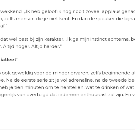
kkend. ,,Ik heb geloof ik nog nooit zoveel applaus gehad a
 zelfs mensen die je niet kent. En dan de speaker die bijn
af.”
at wel past bij zijn karakter. ,,Ik ga mijn instinct achterna
 Altijd hoger. Altijd harder.”
iatleet’
us ook geweldig voor de minder ervaren, zelfs beginnende atl
. Na de eerste serie zit je vol adrenaline, na de tweede b
heb je tien minuten om te herstellen, wat te drinken of wat
nlijk van overtuigd dat iedereen enthousiast zal zijn. En v