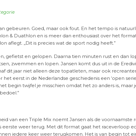
tegorie
 kan gebeuren. Goed, maar ook fout. En het tempo is natuurlij
athlon & Duathlon en is meer dan enthousiast over het format 
n aflegt. ,,Dit is precies wat de sport nodig heeft.”
en, gefietst en gelopen. Daarna tien minuten rust en dan
ietsen, zwemmen en lopen. Jansen komt dus uit in de Erediv
naf dit jaar niet alleen deze topatleten, maar ook recrean
het eerst in de Nederlandse geschiedenis een ‘open serie’ vo
,In het begin twijfel je misschien omdat het zo anders is, ma
 bedoel.”
eid van een Triple Mix noemt Jansen als de voornaamste r
ls eerste weer terug. Met dit format gaat het raceverloop ec
unnen iedere keer weer terugkomen. Het is van begin tot e