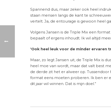
Spannend dus, maar zeker ook heel indrukwe
staan mensen langs de kant te schreeuwen,
vertelt. Ja, de entourage is gewoon heel ga
Volgens Jansen is de Triple Mix een format d
bepaalt of ergens inhoudt. Ik wil altijd meer.
‘Ook heel leuk voor de minder ervaren tr
Maar, zo legt Jansen uit, de Triple Mix is d
heel moe van wordt, maar dat valt best mee
de derde zit het er alweer op. Tussendoor 
format eens moeten proberen. Ik ben er eige
dit jaar wil winnen. Dat is mijn doel.”