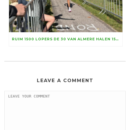
RUIM 1500 LOPERS DE 30 VAN ALMERE HALEN 156.100 EURO VOOR KIKA OP, MARATHONTOPPER LUC ESSINK WINT IN RAZENDSNELLE TIJD
LEAVE A COMMENT