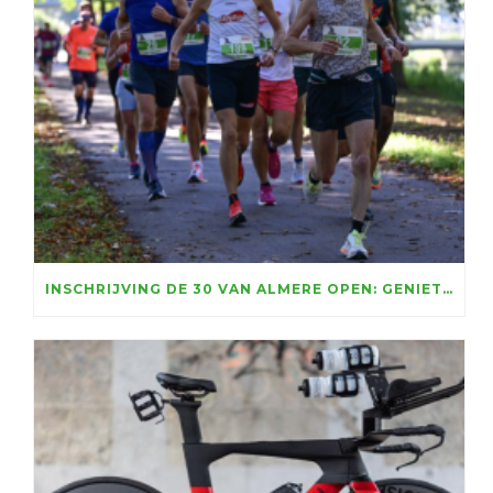
INSCHRIJVING DE 30 VAN ALMERE OPEN: GENIETEN VOOR RUIM VIJFTIENHONDERD LOPERS