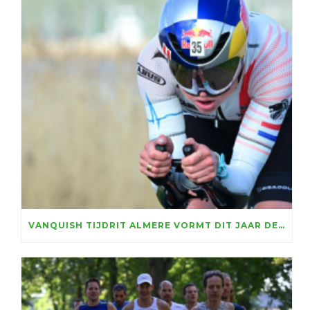
VANQUISH TIJDRIT ALMERE VORMT DIT JAAR DECOR WFN NK TIJDRIJDEN