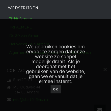
WEDSTRIJDEN
Tijdrit Almere
TRI ALMERE
De 30 van Almere
Halloween Run Almere
We gebruiken cookies om
ervoor te zorgen dat onze
Algemene voorwaarden deelname Start2Finish
website zo soepel
mogelijk draait. Als je
doorgaat met het
CONTACT
gebruiken van de website,
gaan we er vanuit dat je
Start2Finish
ermee instemt.
P.J. Oudweg 41
OK
1314 CJ Almere
info@start-2-finish.nl