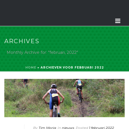
ARCHIVES
Monthly Archive for: "februari, 2022"
HOME
»
ARCHIEVEN VOOR FEBRUARI 2022
By
Tim Moria
In
nieuws
Posted
1 februari 2022