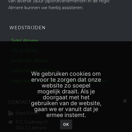
van diverse (duur-)sportevenementen in de regio
Almere kunnen we hierbij assisteren.
WEDSTRIJDEN
Tijdrit Almere
TRI ALMERE
De 30 van Almere
Halloween Run Almere
We gebruiken cookies om
ervoor te zorgen dat onze
Algemene voorwaarden deelname Start2Finish
website zo soepel
mogelijk draait. Als je
doorgaat met het
CONTACT
gebruiken van de website,
gaan we er vanuit dat je
Start2Finish
ermee instemt.
P.J. Oudweg 41
OK
1314 CJ Almere