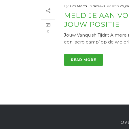
By
Tim Moria
In
nieuws
Posted
20 ja
MELD JE AAN VO
JOUW POSITIE
0
Jouw Vanquish Tijdrit Almere 
een ‘aero camp’ op de wielerba
READ MORE
OV