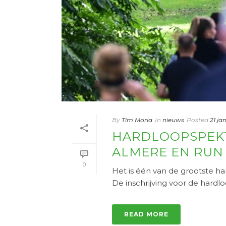
By
Tim Moria
In
nieuws
Posted
21 ja
HARDLOOPSPEKTA
ALMERE EN RUN 
0
Het is één van de grootste 
De inschrijving voor de hardlo
READ MORE