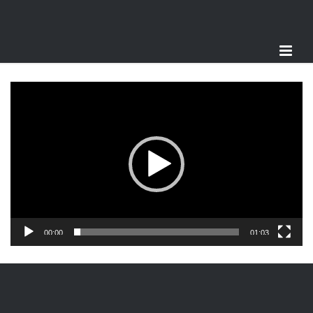
Videospeler
00:00
01:03