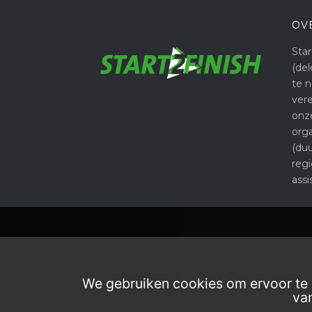
OV
Star
(del
te 
ver
onz
orga
(du
reg
assi
We gebruiken cookies om ervoor te z
van