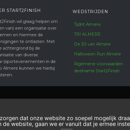
ER START2FINISH
WEDSTRIJDEN
t2Finish wil graag helpen om
Tijdrit Almere
en van) een organisatie over
TRI ALMERE
nemen en hiermee de
enigingen te ontlasten. Met
De 30 van Almere
e achtergrond bij de
Halloween Run Almere
nisatie van diverse
ur-)sportevenementen in de
Algemene voorwaarden
io Almere kunnen we hierbij
deelname Start2Finish
steren.
orgen dat onze website zo soepel mogelijk draai
 de website, gaan we er vanuit dat je ermee inst