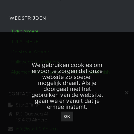
WEDSTRIJDEN
Tijdrit Almere
TRI ALMERE
De 30 van Almere
Halloween Run Almere
We gebruiken cookies om
ervoor te zorgen dat onze
Algemene voorwaarden deelname Start2Finish
website zo soepel
mogelijk draait. Als je
doorgaat met het
CONTACT
gebruiken van de website,
gaan we er vanuit dat je
Start2Finish
ermee instemt.
P.J. Oudweg 41
OK
1314 CJ Almere
info@start-2-finish.nl